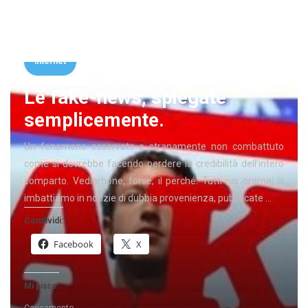
Costume
internet
Le fake-news, spiegate
semplicemente.
Un fenomeno osservato e stranamente non combattuto
come si dovrebbe facendo perdere la credibilità dell’intero
comparto. Vediamone, forse, il perché. Tutti noi oramai ci
imbattiamo in notizie di dubbia provenienza, pubblicate …
Condividi:
Facebook
X
Mi piace: